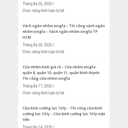
Tháng Ba 26, 2020 /
Chức năng bình luận bị tắt
ở Cửa lùa nhôm kính quận 1, quận 2. qu
4, quận 5, quận 6 – Cửa lùa nhôm kính 
Vách ngăn nhôm xingfa – Thi công vách ngăn
nhôm xingfa – Vách ngăn nhôm xingfa TP
HCM
Tháng Ba 20, 2020 /
Chức năng bình luận bị tắt
ở Vách ngăn nhôm xingfa – Thi công v
nhôm xingfa – Vách ngăn nhôm xingfa
Cửa nhôm kính giá rẻ – Cửa nhôm xingfa
quận 8, quận 10, quận 11, quận bình thạnh-
Thi công cửa nhôm xingfa
Tháng Ba 17, 2020 /
Chức năng bình luận bị tắt
ở Cửa nhôm kính giá rẻ – Cửa nhôm xin
quận 10, quận 11, quận bình thạnh- Thi
nhôm xingfa
Cửa kính cường lực 10 ly – Thi công cửa kính
cường lực 10 ly – Cửa kính cường lực 10 ly mặt
tiền
Tháng Ba 14, 2020 /