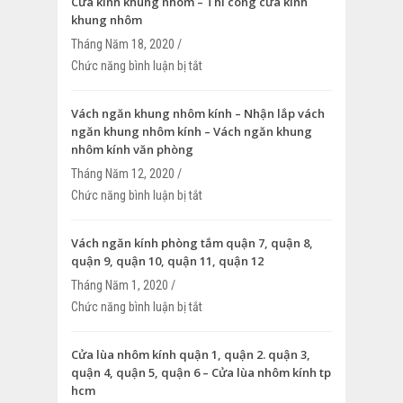
Cửa kính khung nhôm – Thi công cửa kính
khung nhôm
Tháng Năm 18, 2020 /
Chức năng bình luận bị tắt
ở Cửa kính khung nhôm – Thi công cửa 
nhôm
Vách ngăn khung nhôm kính – Nhận lắp vách
ngăn khung nhôm kính – Vách ngăn khung
nhôm kính văn phòng
Tháng Năm 12, 2020 /
Chức năng bình luận bị tắt
ở Vách ngăn khung nhôm kính – Nhận l
ngăn khung nhôm kính – Vách ngăn k
kính văn phòng
Vách ngăn kính phòng tắm quận 7, quận 8,
quận 9, quận 10, quận 11, quận 12
Tháng Năm 1, 2020 /
Chức năng bình luận bị tắt
ở Vách ngăn kính phòng tắm quận 7, qu
9, quận 10, quận 11, quận 12
Cửa lùa nhôm kính quận 1, quận 2. quận 3,
quận 4, quận 5, quận 6 – Cửa lùa nhôm kính tp
hcm