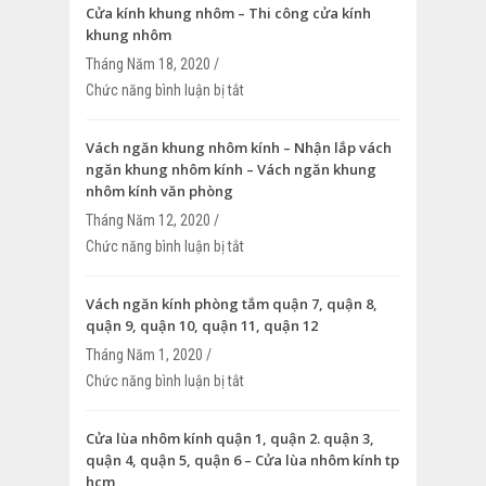
Cửa kính khung nhôm – Thi công cửa kính
khung nhôm
Tháng Năm 18, 2020 /
Chức năng bình luận bị tắt
ở Cửa kính khung nhôm – Thi công cửa 
nhôm
Vách ngăn khung nhôm kính – Nhận lắp vách
ngăn khung nhôm kính – Vách ngăn khung
nhôm kính văn phòng
Tháng Năm 12, 2020 /
Chức năng bình luận bị tắt
ở Vách ngăn khung nhôm kính – Nhận l
ngăn khung nhôm kính – Vách ngăn k
kính văn phòng
Vách ngăn kính phòng tắm quận 7, quận 8,
quận 9, quận 10, quận 11, quận 12
Tháng Năm 1, 2020 /
Chức năng bình luận bị tắt
ở Vách ngăn kính phòng tắm quận 7, qu
9, quận 10, quận 11, quận 12
Cửa lùa nhôm kính quận 1, quận 2. quận 3,
quận 4, quận 5, quận 6 – Cửa lùa nhôm kính tp
hcm