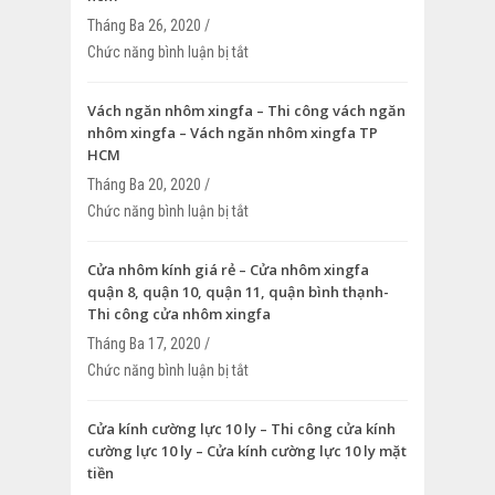
Tháng Ba 26, 2020 /
Chức năng bình luận bị tắt
ở Cửa lùa nhôm kính quận 1, quận 2. qu
4, quận 5, quận 6 – Cửa lùa nhôm kính 
Vách ngăn nhôm xingfa – Thi công vách ngăn
nhôm xingfa – Vách ngăn nhôm xingfa TP
HCM
Tháng Ba 20, 2020 /
Chức năng bình luận bị tắt
ở Vách ngăn nhôm xingfa – Thi công v
nhôm xingfa – Vách ngăn nhôm xingfa
Cửa nhôm kính giá rẻ – Cửa nhôm xingfa
quận 8, quận 10, quận 11, quận bình thạnh-
Thi công cửa nhôm xingfa
Tháng Ba 17, 2020 /
Chức năng bình luận bị tắt
ở Cửa nhôm kính giá rẻ – Cửa nhôm xin
quận 10, quận 11, quận bình thạnh- Thi
nhôm xingfa
Cửa kính cường lực 10 ly – Thi công cửa kính
cường lực 10 ly – Cửa kính cường lực 10 ly mặt
tiền