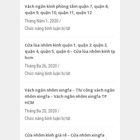
kính văn phòng
Vách ngăn kính phòng tắm quận 7, quận 8,
quận 9, quận 10, quận 11, quận 12
Tháng Năm 1, 2020 /
Chức năng bình luận bị tắt
ở Vách ngăn kính phòng tắm quận 7, qu
9, quận 10, quận 11, quận 12
Cửa lùa nhôm kính quận 1, quận 2. quận 3,
quận 4, quận 5, quận 6 – Cửa lùa nhôm kính tp
hcm
Tháng Ba 26, 2020 /
Chức năng bình luận bị tắt
ở Cửa lùa nhôm kính quận 1, quận 2. qu
4, quận 5, quận 6 – Cửa lùa nhôm kính 
Vách ngăn nhôm xingfa – Thi công vách ngăn
nhôm xingfa – Vách ngăn nhôm xingfa TP
HCM
Tháng Ba 20, 2020 /
Chức năng bình luận bị tắt
ở Vách ngăn nhôm xingfa – Thi công v
nhôm xingfa – Vách ngăn nhôm xingfa
Cửa nhôm kính giá rẻ – Cửa nhôm xingfa