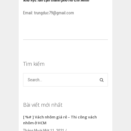
khu vực lân cận thành phố Hồ Chí Minh
Email: trungduc79@gmail.com
Tìm kiếm
Bài viết mới nhất
[ %# ] Vách nhôm giá rẻ – Thi công vách
nhôm ở HCM
Tháng Mười Một 11, 2021 /