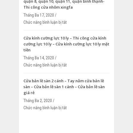
quận 8, quận 10, quận 11, quận bình thạnh-
Thi công cửa nhôm xingfa
Tháng Ba 17, 2020 /
Chức năng bình luận bị tắt
ở Cửa nhôm kính giá rẻ – Cửa nhôm xin
quận 10, quận 11, quận bình thạnh- Thi
nhôm xingfa
Cửa kính cường lực 10 ly – Thi công cửa kính
cường lực 10 ly – Cửa kính cường lực 10 ly mặt
tiền
Tháng Ba 14, 2020 /
Chức năng bình luận bị tắt
ở Cửa kính cường lực 10 ly – Thi công c
cường lực 10 ly – Cửa kính cường lực 10
Cửa bản lề sàn 2 cánh – Tay nắm cửa bản lề
sàn – Cửa bản lề sàn 1 cánh – Cửa bản lề sàn
giá rẻ
Tháng Ba 2, 2020 /
Chức năng bình luận bị tắt
ở Cửa bản lề sàn 2 cánh – Tay nắm cửa
– Cửa bản lề sàn 1 cánh – Cửa bản lề sà