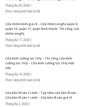
Tháng Ba 20, 2020 /
Chức năng bình luận bị tắt
ở Vách ngăn nhôm xingfa – Thi công vách ngăn 
xingfa – Vách ngăn nhôm xingfa TP HCM
Cửa nhôm kính giá rẻ – Cửa nhôm xingfa quận 8,
quận 10, quận 11, quận bình thạnh- Thi công cửa
nhôm xingfa
Tháng Ba 17, 2020 /
Chức năng bình luận bị tắt
ở Cửa nhôm kính giá rẻ – Cửa nhôm xingfa quận 8
quận 10, quận 11, quận bình thạnh- Thi công cửa
xingfa
Cửa kính cường lực 10 ly – Thi công cửa kính
cường lực 10 ly – Cửa kính cường lực 10 ly mặt
tiền
Tháng Ba 14, 2020 /
Chức năng bình luận bị tắt
ở Cửa kính cường lực 10 ly – Thi công cửa kính c
lực 10 ly – Cửa kính cường lực 10 ly mặt tiền
Cửa bản lề sàn 2 cánh – Tay nắm cửa bản lề sàn –
Cửa bản lề sàn 1 cánh – Cửa bản lề sàn giá rẻ
Tháng Ba 2, 2020 /