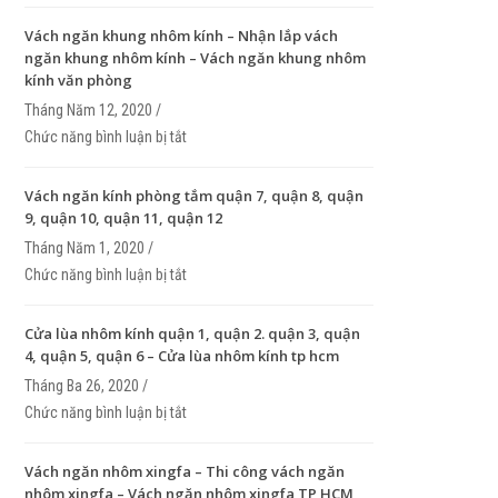
nhôm
Vách ngăn khung nhôm kính – Nhận lắp vách
ngăn khung nhôm kính – Vách ngăn khung nhôm
kính văn phòng
Tháng Năm 12, 2020 /
Chức năng bình luận bị tắt
ở Vách ngăn khung nhôm kính – Nhận lắp vách n
khung nhôm kính – Vách ngăn khung nhôm kính v
phòng
Vách ngăn kính phòng tắm quận 7, quận 8, quận
9, quận 10, quận 11, quận 12
Tháng Năm 1, 2020 /
Chức năng bình luận bị tắt
ở Vách ngăn kính phòng tắm quận 7, quận 8, quận
quận 10, quận 11, quận 12
Cửa lùa nhôm kính quận 1, quận 2. quận 3, quận
4, quận 5, quận 6 – Cửa lùa nhôm kính tp hcm
Tháng Ba 26, 2020 /
Chức năng bình luận bị tắt
ở Cửa lùa nhôm kính quận 1, quận 2. quận 3, quận 
quận 5, quận 6 – Cửa lùa nhôm kính tp hcm
Vách ngăn nhôm xingfa – Thi công vách ngăn
nhôm xingfa – Vách ngăn nhôm xingfa TP HCM