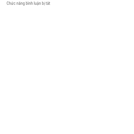
Chức năng bình luận bị tắt
ở Cửa bản lề sàn 2 cánh – Tay nắm cửa bản lề sà
Cửa bản lề sàn 1 cánh – Cửa bản lề sàn giá rẻ