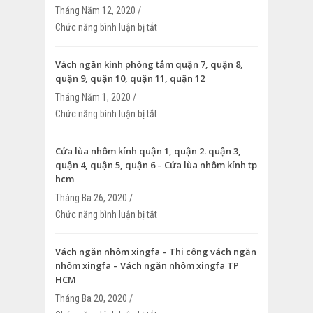
Tháng Năm 12, 2020 /
Chức năng bình luận bị tắt
ở Vách ngăn khung nhôm kính – Nhận l
ngăn khung nhôm kính – Vách ngăn k
kính văn phòng
Vách ngăn kính phòng tắm quận 7, quận 8,
quận 9, quận 10, quận 11, quận 12
Tháng Năm 1, 2020 /
Chức năng bình luận bị tắt
ở Vách ngăn kính phòng tắm quận 7, qu
9, quận 10, quận 11, quận 12
Cửa lùa nhôm kính quận 1, quận 2. quận 3,
quận 4, quận 5, quận 6 – Cửa lùa nhôm kính tp
hcm
Tháng Ba 26, 2020 /
Chức năng bình luận bị tắt
ở Cửa lùa nhôm kính quận 1, quận 2. qu
4, quận 5, quận 6 – Cửa lùa nhôm kính 
Vách ngăn nhôm xingfa – Thi công vách ngăn
nhôm xingfa – Vách ngăn nhôm xingfa TP
HCM
Tháng Ba 20, 2020 /