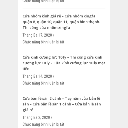
Chức năng bình luận bị tắt
ở Vách ngăn nhôm xingfa – Thi công v
nhôm xingfa – Vách ngăn nhôm xingfa
Cửa nhôm kính giá rẻ – Cửa nhôm xingfa
quận 8, quận 10, quận 11, quận bình thạnh-
Thi công cửa nhôm xingfa
Tháng Ba 17, 2020 /
Chức năng bình luận bị tắt
ở Cửa nhôm kính giá rẻ – Cửa nhôm xin
quận 10, quận 11, quận bình thạnh- Thi
nhôm xingfa
Cửa kính cường lực 10 ly – Thi công cửa kính
cường lực 10 ly – Cửa kính cường lực 10 ly mặt
tiền
Tháng Ba 14, 2020 /
Chức năng bình luận bị tắt
ở Cửa kính cường lực 10 ly – Thi công c
cường lực 10 ly – Cửa kính cường lực 10
Cửa bản lề sàn 2 cánh – Tay nắm cửa bản lề
sàn – Cửa bản lề sàn 1 cánh – Cửa bản lề sàn
giá rẻ
Tháng Ba 2, 2020 /
Chức năng bình luận bị tắt
ở Cửa bản lề sàn 2 cánh – Tay nắm cửa