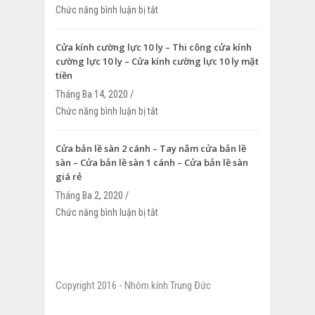
Chức năng bình luận bị tắt
ở Cửa nhôm kính giá rẻ – Cửa nhôm xin
quận 10, quận 11, quận bình thạnh- Thi
nhôm xingfa
Cửa kính cường lực 10 ly – Thi công cửa kính
cường lực 10 ly – Cửa kính cường lực 10 ly mặt
tiền
Tháng Ba 14, 2020 /
Chức năng bình luận bị tắt
ở Cửa kính cường lực 10 ly – Thi công c
cường lực 10 ly – Cửa kính cường lực 10
Cửa bản lề sàn 2 cánh – Tay nắm cửa bản lề
sàn – Cửa bản lề sàn 1 cánh – Cửa bản lề sàn
giá rẻ
Tháng Ba 2, 2020 /
Chức năng bình luận bị tắt
ở Cửa bản lề sàn 2 cánh – Tay nắm cửa
– Cửa bản lề sàn 1 cánh – Cửa bản lề sà
Copyright 2016 - Nhôm kính Trung Đức