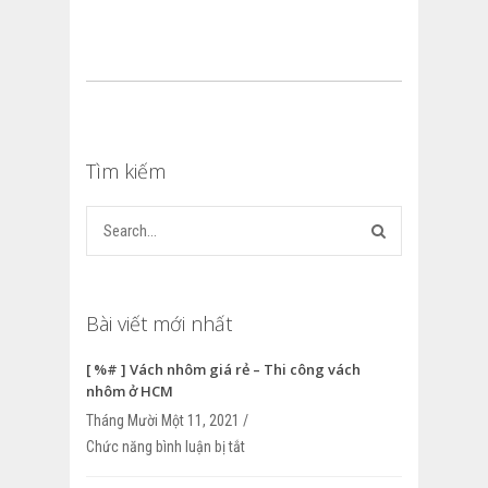
Tìm kiếm
Bài viết mới nhất
[ %# ] Vách nhôm giá rẻ – Thi công vách
nhôm ở HCM
Tháng Mười Một 11, 2021 /
Chức năng bình luận bị tắt
ở [ %# ] Vách nhôm giá rẻ – Thi công v
HCM