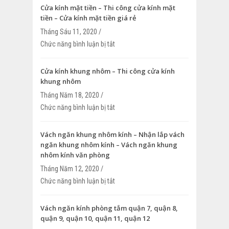
Cửa kính mặt tiền – Thi công cửa kính mặt
tiền – Cửa kính mặt tiền giá rẻ
Tháng Sáu 11, 2020 /
Chức năng bình luận bị tắt
ở Cửa kính mặt tiền – Thi công cửa kính
Cửa kính mặt tiền giá rẻ
Cửa kính khung nhôm – Thi công cửa kính
khung nhôm
Tháng Năm 18, 2020 /
Chức năng bình luận bị tắt
ở Cửa kính khung nhôm – Thi công cửa 
nhôm
Vách ngăn khung nhôm kính – Nhận lắp vách
ngăn khung nhôm kính – Vách ngăn khung
nhôm kính văn phòng
Tháng Năm 12, 2020 /
Chức năng bình luận bị tắt
ở Vách ngăn khung nhôm kính – Nhận l
ngăn khung nhôm kính – Vách ngăn k
kính văn phòng
Vách ngăn kính phòng tắm quận 7, quận 8,
quận 9, quận 10, quận 11, quận 12