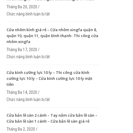
Tháng Ba 20, 2020 /
Chức năng bình luận bị tắt
ở Vách ngăn nhôm xingfa – Thi công vách ngăn 
xingfa – Vách ngăn nhôm xingfa TP HCM
Cửa nhôm kính giá rẻ – Cửa nhôm xingfa quận 8,
quận 10, quận 11, quận bình thạnh- Thi công cửa
nhôm xingfa
Tháng Ba 17, 2020 /
Chức năng bình luận bị tắt
ở Cửa nhôm kính giá rẻ – Cửa nhôm xingfa quận 8
quận 10, quận 11, quận bình thạnh- Thi công cửa
xingfa
Cửa kính cường lực 10 ly – Thi công cửa kính
cường lực 10 ly – Cửa kính cường lực 10 ly mặt
tiền
Tháng Ba 14, 2020 /
Chức năng bình luận bị tắt
ở Cửa kính cường lực 10 ly – Thi công cửa kính c
lực 10 ly – Cửa kính cường lực 10 ly mặt tiền
Cửa bản lề sàn 2 cánh – Tay nắm cửa bản lề sàn –
Cửa bản lề sàn 1 cánh – Cửa bản lề sàn giá rẻ
Tháng Ba 2, 2020 /