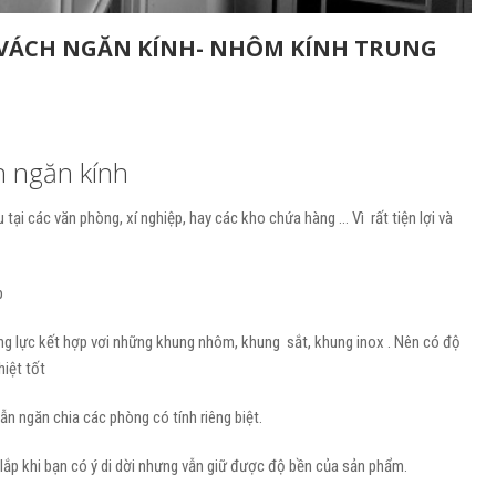
VÁCH NGĂN KÍNH- NHÔM KÍNH TRUNG
h ngăn kính
ại các văn phòng, xí nghiệp, hay các kho chứa hàng … Vì rất tiện lợi và
p
ng lực kết hợp vơi những khung nhôm, khung sắt, khung inox . Nên có độ
hiệt tốt
n ngăn chia các phòng có tính riêng biệt.
 lắp khi bạn có ý di dời nhưng vẫn giữ được độ bền của sản phẩm.