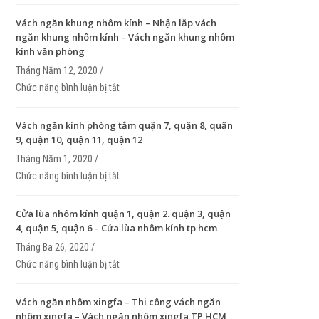
nhôm
Vách ngăn khung nhôm kính – Nhận lắp vách
ngăn khung nhôm kính – Vách ngăn khung nhôm
kính văn phòng
Tháng Năm 12, 2020 /
Chức năng bình luận bị tắt
ở Vách ngăn khung nhôm kính – Nhận lắp vách n
khung nhôm kính – Vách ngăn khung nhôm kính v
phòng
Vách ngăn kính phòng tắm quận 7, quận 8, quận
9, quận 10, quận 11, quận 12
Tháng Năm 1, 2020 /
Chức năng bình luận bị tắt
ở Vách ngăn kính phòng tắm quận 7, quận 8, quận
quận 10, quận 11, quận 12
Cửa lùa nhôm kính quận 1, quận 2. quận 3, quận
4, quận 5, quận 6 – Cửa lùa nhôm kính tp hcm
Tháng Ba 26, 2020 /
Chức năng bình luận bị tắt
ở Cửa lùa nhôm kính quận 1, quận 2. quận 3, quận 
quận 5, quận 6 – Cửa lùa nhôm kính tp hcm
Vách ngăn nhôm xingfa – Thi công vách ngăn
nhôm xingfa – Vách ngăn nhôm xingfa TP HCM