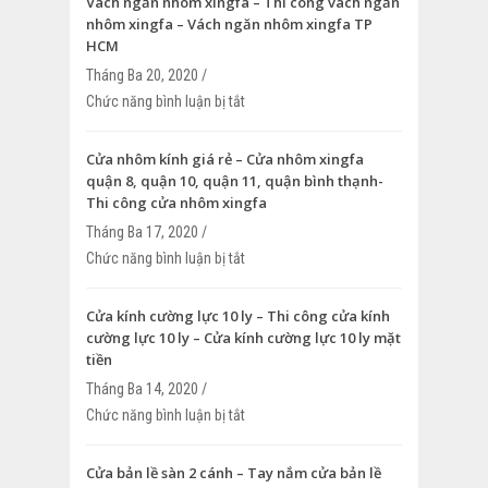
Vách ngăn nhôm xingfa – Thi công vách ngăn
nhôm xingfa – Vách ngăn nhôm xingfa TP
HCM
Tháng Ba 20, 2020 /
Chức năng bình luận bị tắt
ở Vách ngăn nhôm xingfa – Thi công v
nhôm xingfa – Vách ngăn nhôm xingfa
Cửa nhôm kính giá rẻ – Cửa nhôm xingfa
quận 8, quận 10, quận 11, quận bình thạnh-
Thi công cửa nhôm xingfa
Tháng Ba 17, 2020 /
Chức năng bình luận bị tắt
ở Cửa nhôm kính giá rẻ – Cửa nhôm xin
quận 10, quận 11, quận bình thạnh- Thi
nhôm xingfa
Cửa kính cường lực 10 ly – Thi công cửa kính
cường lực 10 ly – Cửa kính cường lực 10 ly mặt
tiền
Tháng Ba 14, 2020 /
Chức năng bình luận bị tắt
ở Cửa kính cường lực 10 ly – Thi công c
cường lực 10 ly – Cửa kính cường lực 10
Cửa bản lề sàn 2 cánh – Tay nắm cửa bản lề