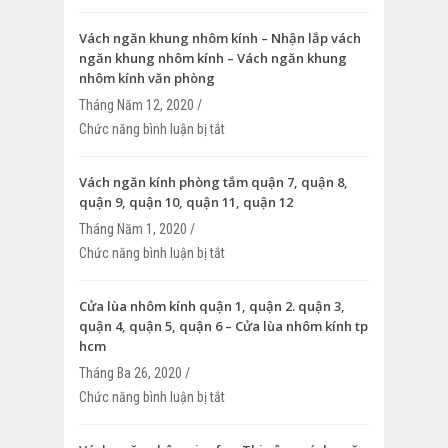
nhôm
Vách ngăn khung nhôm kính – Nhận lắp vách
ngăn khung nhôm kính – Vách ngăn khung
nhôm kính văn phòng
Tháng Năm 12, 2020 /
Chức năng bình luận bị tắt
ở Vách ngăn khung nhôm kính – Nhận l
ngăn khung nhôm kính – Vách ngăn k
kính văn phòng
Vách ngăn kính phòng tắm quận 7, quận 8,
quận 9, quận 10, quận 11, quận 12
Tháng Năm 1, 2020 /
Chức năng bình luận bị tắt
ở Vách ngăn kính phòng tắm quận 7, qu
9, quận 10, quận 11, quận 12
Cửa lùa nhôm kính quận 1, quận 2. quận 3,
quận 4, quận 5, quận 6 – Cửa lùa nhôm kính tp
hcm
Tháng Ba 26, 2020 /
Chức năng bình luận bị tắt
ở Cửa lùa nhôm kính quận 1, quận 2. qu
4, quận 5, quận 6 – Cửa lùa nhôm kính 