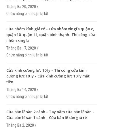
Tháng Ba 20, 2020 /
Chức năng bình luận bị tắt
ở Vách ngăn nhôm xingfa – Thi công vách ngăn 
xingfa – Vách ngăn nhôm xingfa TP HCM
Cửa nhôm kính giá rẻ – Cửa nhôm xingfa quận 8,
quận 10, quận 11, quận bình thạnh- Thi công cửa
nhôm xingfa
Tháng Ba 17, 2020 /
Chức năng bình luận bị tắt
ở Cửa nhôm kính giá rẻ – Cửa nhôm xingfa quận 8
quận 10, quận 11, quận bình thạnh- Thi công cửa
xingfa
Cửa kính cường lực 10 ly – Thi công cửa kính
cường lực 10 ly – Cửa kính cường lực 10 ly mặt
tiền
Tháng Ba 14, 2020 /
Chức năng bình luận bị tắt
ở Cửa kính cường lực 10 ly – Thi công cửa kính c
lực 10 ly – Cửa kính cường lực 10 ly mặt tiền
Cửa bản lề sàn 2 cánh – Tay nắm cửa bản lề sàn –
Cửa bản lề sàn 1 cánh – Cửa bản lề sàn giá rẻ
Tháng Ba 2, 2020 /