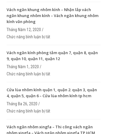
nhôm
Vách ngăn khung nhôm kính – Nhận lắp vách
ngăn khung nhôm kính – Vách ngăn khung nhôm
kính văn phòng
Tháng Năm 12, 2020 /
Chức năng bình luận bị tắt
ở Vách ngăn khung nhôm kính – Nhận lắp vách n
khung nhôm kính – Vách ngăn khung nhôm kính v
phòng
Vách ngăn kính phòng tắm quận 7, quận 8, quận
9, quận 10, quận 11, quận 12
Tháng Năm 1, 2020 /
Chức năng bình luận bị tắt
ở Vách ngăn kính phòng tắm quận 7, quận 8, quận
quận 10, quận 11, quận 12
Cửa lùa nhôm kính quận 1, quận 2. quận 3, quận
4, quận 5, quận 6 – Cửa lùa nhôm kính tp hcm
Tháng Ba 26, 2020 /
Chức năng bình luận bị tắt
ở Cửa lùa nhôm kính quận 1, quận 2. quận 3, quận 
quận 5, quận 6 – Cửa lùa nhôm kính tp hcm
Vách ngăn nhôm xingfa – Thi công vách ngăn
nhôm xingfa – Vách ngăn nhôm xingfa TP HCM