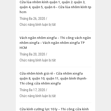
Cửa lùa nhôm kính quận 1, quận 2. quận 3,
quận 4, quận 5, quận 6 – Cửa lùa nhôm kính tp
hcm
Tháng Ba 26, 2020 /
Chức năng bình luận bị tắt
ở Cửa lùa nhôm kính quận 1, quận 2. qu
4, quận 5, quận 6 – Cửa lùa nhôm kính 
Vách ngăn nhôm xingfa – Thi công vách ngăn
nhôm xingfa – Vách ngăn nhôm xingfa TP
HCM
Tháng Ba 20, 2020 /
Chức năng bình luận bị tắt
ở Vách ngăn nhôm xingfa – Thi công v
nhôm xingfa – Vách ngăn nhôm xingfa
Cửa nhôm kính giá rẻ – Cửa nhôm xingfa
quận 8, quận 10, quận 11, quận bình thạnh-
Thi công cửa nhôm xingfa
Tháng Ba 17, 2020 /
Chức năng bình luận bị tắt
ở Cửa nhôm kính giá rẻ – Cửa nhôm xin
quận 10, quận 11, quận bình thạnh- Thi
nhôm xingfa
Cửa kính cường lực 10 ly – Thi công cửa kính