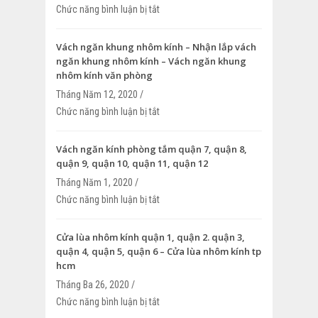
Chức năng bình luận bị tắt
ở Cửa kính khung nhôm – Thi công cửa 
nhôm
Vách ngăn khung nhôm kính – Nhận lắp vách
ngăn khung nhôm kính – Vách ngăn khung
nhôm kính văn phòng
Tháng Năm 12, 2020 /
Chức năng bình luận bị tắt
ở Vách ngăn khung nhôm kính – Nhận l
ngăn khung nhôm kính – Vách ngăn k
kính văn phòng
Vách ngăn kính phòng tắm quận 7, quận 8,
quận 9, quận 10, quận 11, quận 12
Tháng Năm 1, 2020 /
Chức năng bình luận bị tắt
ở Vách ngăn kính phòng tắm quận 7, qu
9, quận 10, quận 11, quận 12
Cửa lùa nhôm kính quận 1, quận 2. quận 3,
quận 4, quận 5, quận 6 – Cửa lùa nhôm kính tp
hcm
Tháng Ba 26, 2020 /
Chức năng bình luận bị tắt
ở Cửa lùa nhôm kính quận 1, quận 2. qu