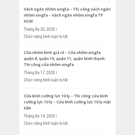
4, quận 5, quận 6 – Cửa lùa nhôm kính 
Vách ngăn nhôm xingfa – Thi công vách ngăn
nhôm xingfa – Vách ngăn nhôm xingfa TP
HCM
Tháng Ba 20, 2020 /
Chức năng bình luận bị tắt
ở Vách ngăn nhôm xingfa – Thi công v
nhôm xingfa – Vách ngăn nhôm xingfa
Cửa nhôm kính giá rẻ – Cửa nhôm xingfa
quận 8, quận 10, quận 11, quận bình thạnh-
Thi công cửa nhôm xingfa
Tháng Ba 17, 2020 /
Chức năng bình luận bị tắt
ở Cửa nhôm kính giá rẻ – Cửa nhôm xin
quận 10, quận 11, quận bình thạnh- Thi
nhôm xingfa
Cửa kính cường lực 10 ly – Thi công cửa kính
cường lực 10 ly – Cửa kính cường lực 10 ly mặt
tiền
Tháng Ba 14, 2020 /
Chức năng bình luận bị tắt
ở Cửa kính cường lực 10 ly – Thi công c
cường lực 10 ly – Cửa kính cường lực 10