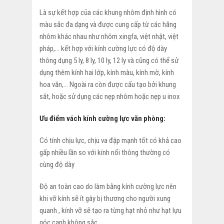
Là sự kết hợp của các khung nhôm định hình có
màu sắc đa dạng và được cung cấp từ các hãng
nhôm khác nhau như nhôm xingfa, việt nhật, việt
pháp,… kết hợp với kính cường lực có độ dày
thông dụng 5 ly, 8 ly, 10 ly, 12 ly và cũng có thể sử
dụng thêm kính hai lớp, kính màu, kính mờ, kính
hoa văn,… Ngoài ra còn được cấu tạo bởi khung
sắt, hoặc sử dụng các nẹp nhôm hoặc nẹp u inox
Ưu điểm vách kính cường lực văn phòng:
Có tính chịu lực, chịu va đập mạnh tốt có khả cao
gấp nhiều lần so với kính nổi thông thường có
cùng độ dày
Độ an toàn cao do làm bằng kính cường lực nên
khi vỡ kính sẽ ít gây bị thương cho người xung
quanh , kính vỡ sẽ tạo ra từng hạt nhỏ như hạt lựu
góc cạnh không sắc