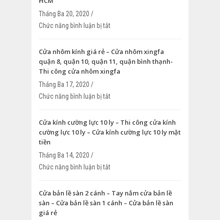
HCM
Tháng Ba 20, 2020 /
Chức năng bình luận bị tắt
ở Vách ngăn nhôm xingfa – Thi công v
nhôm xingfa – Vách ngăn nhôm xingfa
Cửa nhôm kính giá rẻ – Cửa nhôm xingfa
quận 8, quận 10, quận 11, quận bình thạnh-
Thi công cửa nhôm xingfa
Tháng Ba 17, 2020 /
Chức năng bình luận bị tắt
ở Cửa nhôm kính giá rẻ – Cửa nhôm xin
quận 10, quận 11, quận bình thạnh- Thi
nhôm xingfa
Cửa kính cường lực 10 ly – Thi công cửa kính
cường lực 10 ly – Cửa kính cường lực 10 ly mặt
tiền
Tháng Ba 14, 2020 /
Chức năng bình luận bị tắt
ở Cửa kính cường lực 10 ly – Thi công c
cường lực 10 ly – Cửa kính cường lực 10
Cửa bản lề sàn 2 cánh – Tay nắm cửa bản lề
sàn – Cửa bản lề sàn 1 cánh – Cửa bản lề sàn
giá rẻ