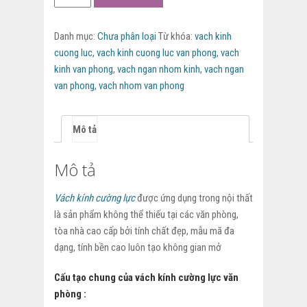
kính
cường
Danh mục:
Chưa phân loại
Từ khóa:
vach kinh
lực
cuong luc
,
vach kinh cuong luc van phong
,
vach
văn
kinh van phong
,
vach ngan nhom kinh
,
vach ngan
phòng
van phong
,
vach nhom van phong
số
lượng
Mô tả
Mô tả
Vách kính cường lực
được ứng dụng trong nội thất
là sản phẩm không thể thiếu tại các văn phòng,
tòa nhà cao cấp bởi tính chất đẹp, mẫu mã đa
dạng, tính bền cao luôn tạo không gian mở
Cấu tạo chung của vách kính cường lực văn
phòng :