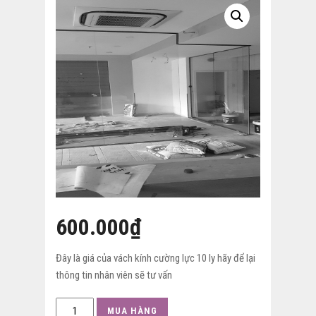
KÍNH
CƯỜNG
LỰC
VĂN
PHÒNG
600.000
₫
Đây là giá của vách kính cường lực 10 ly hãy để lại
thông tin nhân viên sẽ tư vấn
Vách
MUA HÀNG