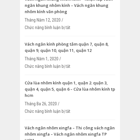
ngăn khung nhôm kính – Vách ngăn khung
nhôm kính văn phòng
Tháng Năm 12, 2020 /
Chức năng bình luận bị tắt
ở Vách ngăn khung nhôm kính – Nhận l
ngăn khung nhôm kính – Vách ngăn k
kính văn phòng
Vách ngăn kính phòng tắm quận 7, quận 8,
quận 9, quận 10, quận 11, quận 12
Tháng Năm 1, 2020 /
Chức năng bình luận bị tắt
ở Vách ngăn kính phòng tắm quận 7, qu
9, quận 10, quận 11, quận 12
Cửa lùa nhôm kính quận 1, quận 2. quận 3,
quận 4, quận 5, quận 6 – Cửa lùa nhôm kính tp
hcm
Tháng Ba 26, 2020 /
Chức năng bình luận bị tắt
ở Cửa lùa nhôm kính quận 1, quận 2. qu
4, quận 5, quận 6 – Cửa lùa nhôm kính 
Vách ngăn nhôm xingfa – Thi công vách ngăn
nhôm xingfa – Vách ngăn nhôm xingfa TP