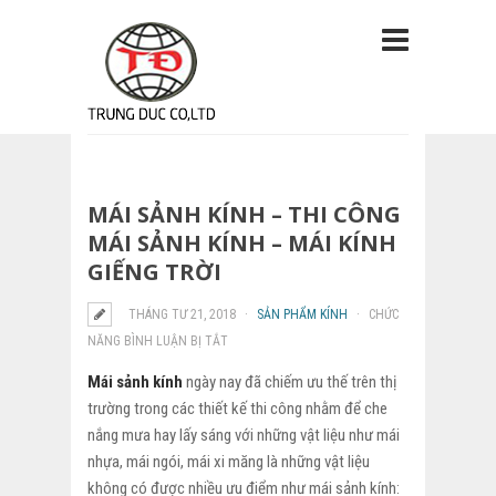
MÁI SẢNH KÍNH – THI CÔNG
MÁI SẢNH KÍNH – MÁI KÍNH
GIẾNG TRỜI
THÁNG TƯ 21, 2018
SẢN PHẨM KÍNH
CHỨC
NĂNG BÌNH LUẬN BỊ TẮT
Ở
MÁI
Mái sảnh kính
ngày nay đã chiếm ưu thế trên thị
SẢNH
trường trong các thiết kế thi công nhằm để che
KÍNH
nắng mưa hay lấy sáng với những vật liệu như mái
–
nhựa, mái ngói, mái xi măng là những vật liệu
THI
không có được nhiều ưu điểm như mái sảnh kính: