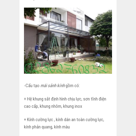
CÔNG
MÁI
SẢNH
KÍNH
–
MÁI
KÍNH
GIẾNG
TRỜI
-Cấu tạo
mái sảnh kính
gồm có:
+ Hệ khung sắt định hình chịu lực, sơn tĩnh điện
cao cấp, khung nhôm, khung inox
+ Kính cường lực , kính dán an toàn cường lực,
kính phản quang, kính màu