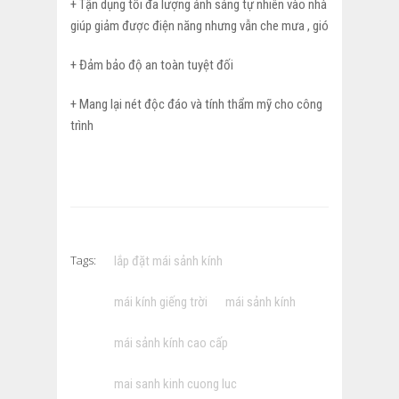
+ Tận dụng tối đa lượng ánh sáng tự nhiên vào nhà
giúp giảm được điện năng nhưng vẫn che mưa , gió
+ Đảm bảo độ an toàn tuyệt đối
+ Mang lại nét độc đáo và tính thẩm mỹ cho công
trình
Tags:
lắp đặt mái sảnh kính
mái kính giếng trời
mái sảnh kính
mái sảnh kính cao cấp
mai sanh kinh cuong luc