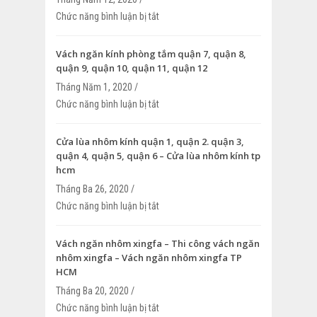
Chức năng bình luận bị tắt
ở Vách ngăn khung nhôm kính – Nhận l
ngăn khung nhôm kính – Vách ngăn k
kính văn phòng
Vách ngăn kính phòng tắm quận 7, quận 8,
quận 9, quận 10, quận 11, quận 12
Tháng Năm 1, 2020 /
Chức năng bình luận bị tắt
ở Vách ngăn kính phòng tắm quận 7, qu
9, quận 10, quận 11, quận 12
Cửa lùa nhôm kính quận 1, quận 2. quận 3,
quận 4, quận 5, quận 6 – Cửa lùa nhôm kính tp
hcm
Tháng Ba 26, 2020 /
Chức năng bình luận bị tắt
ở Cửa lùa nhôm kính quận 1, quận 2. qu
4, quận 5, quận 6 – Cửa lùa nhôm kính 
Vách ngăn nhôm xingfa – Thi công vách ngăn
nhôm xingfa – Vách ngăn nhôm xingfa TP
HCM
Tháng Ba 20, 2020 /
Chức năng bình luận bị tắt
ở Vách ngăn nhôm xingfa – Thi công v