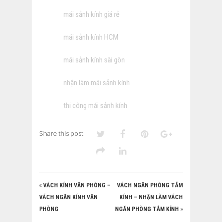
mái sảnh kính giá rẻ
mái sảnh kính HCM
mái sảnh kính sài gòn
nhận làm mái sảnh kính
thi công mái sảnh kính
Share this post:
«
VÁCH KÍNH VĂN PHÒNG –
VÁCH NGĂN PHÒNG TẮM
VÁCH NGĂN KÍNH VĂN
KÍNH – NHẬN LÀM VÁCH
PHÒNG
NGĂN PHÒNG TẮM KÍNH
»